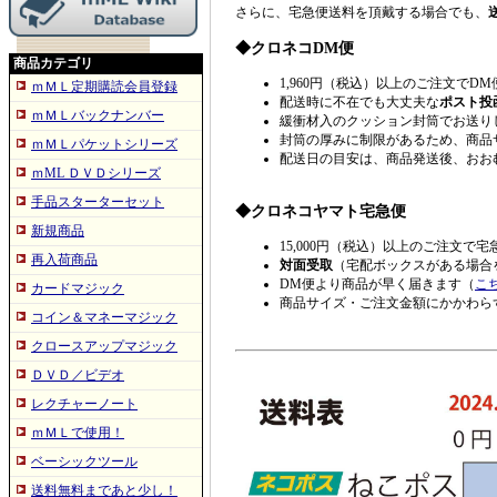
さらに、宅急便送料を頂戴する場合でも、
◆クロネコDM便
商品カテゴリ
1,960円（税込）以上のご注文でDM
ｍＭＬ定期購読会員登録
配送時に不在でも大丈夫な
ポスト投
ｍＭＬバックナンバー
緩衝材入のクッション封筒でお送り
封筒の厚みに制限があるため、商品
ｍＭＬパケットシリーズ
配送日の目安は、商品発送後、おお
ｍML ＤＶＤシリーズ
手品スターターセット
◆クロネコヤマト宅急便
新規商品
15,000円（税込）以上のご注文で宅
再入荷商品
対面受取
（宅配ボックスがある場合
DM便より商品が早く届きます（
こ
カードマジック
商品サイズ・ご注文金額にかかわら
コイン＆マネーマジック
クロースアップマジック
ＤＶＤ／ビデオ
レクチャーノート
ｍＭＬで使用！
ベーシックツール
送料無料まであと少し！