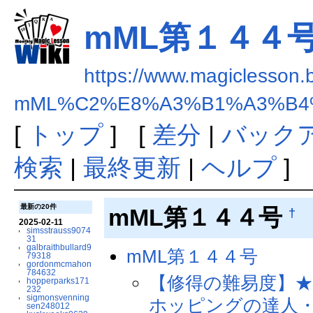
mML第１４４
https://www.magiclesson.
mML%C2%E8%A3%B1%A3%B4
[
トップ
] [
差分
|
バック
検索
|
最終更新
|
ヘルプ
]
最新の20件
mML第１４４号
†
2025-02-11
simsstrauss9074
31
galbraithbullard9
mML第１４４号
79318
gordonmcmahon
784632
【修得の難易度】★
hopperparks171
232
sigmonsvenning
ホッピングの達人
sen248012