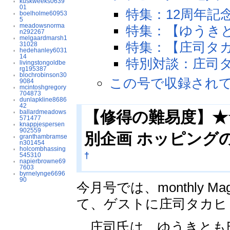
kuskweeks0639
01
特集：12周年記
boelholme60953
5
meadowsnorma
特集：【ゆうき
n292267
melgaardmarsh1
特集：【庄司タ
31028
hedehanley6031
14
特別対談：庄司
livingstongoldbe
rg195387
blochrobinson30
この号で収録され
9084
mcintoshgregory
704873
dunlapkline8686
42
ballardmeadows
【修得の難易度】★
571477
knappjespersen
902559
別企画 ホッピング
granthambramse
n301454
holcombhassing
†
545310
napierbrowne69
7603
byrnelynge6696
90
今月号では、monthly M
て、ゲストに庄司タカヒ
庄司氏は、ゆうきとも