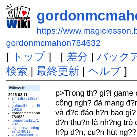
gordonmcmah
https://www.magiclesson.
gordonmcmahon784632
[
トップ
] [
差分
|
バック
検索
|
最終更新
|
ヘルプ
]
最新の20件
p>Trong th? gi?i game đ
2025-02-11
simsstrauss9074
công ngh? đã mang đ?n 
31
galbraithbullard9
79318
và đ?c đáo h?n bao gi?
gordonmcmahon
784632
đ?n thu?n là nh?ng trò 
hopperparks171
232
sigmonsvenning
h?p d?n, cu?n hút ng??i
sen248012
kuskweeks0639