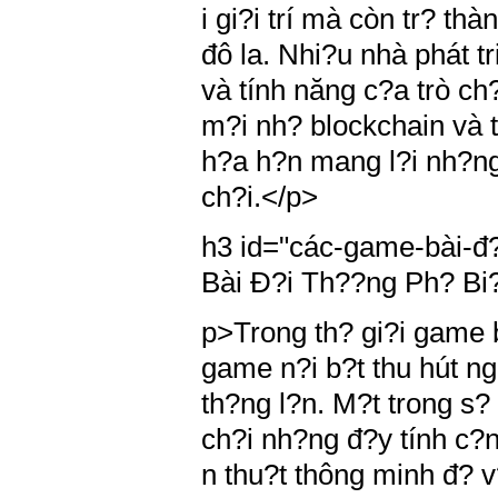
i gi?i trí mà còn tr? th
đô la. Nhi?u nhà phát t
và tính năng c?a trò ch
m?i nh? blockchain và 
h?a h?n mang l?i nh?ng
ch?i.</p>
h3 id="các-game-bài-đ
Bài Đ?i Th??ng Ph? Bi
p>Trong th? gi?i game b
game n?i b?t thu hút ng
th?ng l?n. M?t trong s?
ch?i nh?ng đ?y tính c?n
n thu?t thông minh đ? v