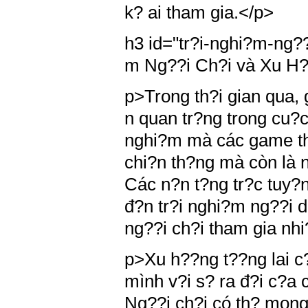
k? ai tham gia.</p>
h3 id="tr?i-nghi?m-ng?
m Ng??i Ch?i và Xu H?
p>Trong th?i gian qua,
n quan tr?ng trong cu?c
nghi?m mà các game th
chi?n th?ng mà còn là 
Các n?n t?ng tr?c tuy?n
đ?n tr?i nghi?m ng??i 
ng??i ch?i tham gia nh
p>Xu h??ng t??ng lai c
mình v?i s? ra đ?i c?a c
Ng??i ch?i có th? mong