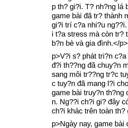
p th? gi?i. T? nh?ng lá
game bài đã tr? thành 
gi?i trí c?a nhi?u ng??i
i t?a stress mà còn tr? 
b?n bè và gia đình.</p>
p>V?i s? phát tri?n c?a
đ?i th??ng đã chuy?n m
sang môi tr??ng tr?c tu
c tuy?n đã mang l?i cho
game bài truy?n th?ng c
n. Ng??i ch?i gi? đây c
ch?i khác trên toàn th?
p>Ngày nay, game bài đ