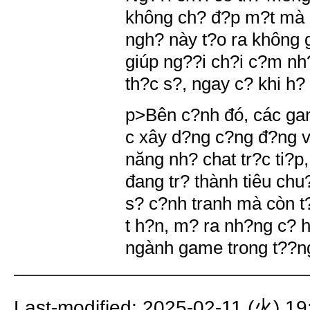
không ch? đ?p m?t mà c
ngh? này t?o ra không g
giúp ng??i ch?i c?m nh
th?c s?, ngay c? khi h?
p>Bên c?nh đó, các gam
c xây d?ng c?ng đ?ng và
năng nh? chat tr?c ti?p,
đang tr? thành tiêu ch
s? c?nh tranh mà còn t?
t h?n, m? ra nh?ng c? h
ngành game trong t??ng
Last-modified: 2025-02-11 (火) 19