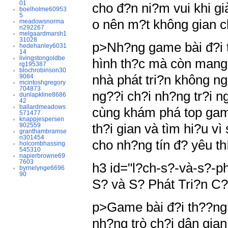
01
cho đ?n ni?m vui khi gi
boelholme60953
5
o nên m?t không gian c
meadowsnorma
n292267
melgaardmarsh1
31028
p>Nh?ng game bài đ?i t
hedehanley6031
14
livingstongoldbe
hình th?c mà còn mang 
rg195387
blochrobinson30
nhà phát tri?n không ng
9084
mcintoshgregory
704873
ng??i ch?i nh?ng tr?i n
dunlapkline8686
42
ballardmeadows
cùng khám phá top game
571477
knappjespersen
th?i gian và tìm hi?u vì
902559
granthambramse
n301454
cho nh?ng tín đ? yêu th
holcombhassing
545310
napierbrowne69
7603
h3 id="l?ch-s?-và-s?-p
byrnelynge6696
90
S? và S? Phát Tri?n C
p>Game bài đ?i th??ng 
nh?ng trò ch?i dân gia