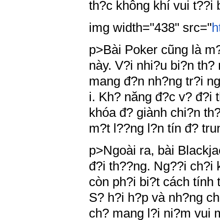
th?c không khí vui t??i
img width="438" src="
h
p>Bài Poker cũng là m?t
này. V?i nhi?u bi?n th
mang đ?n nh?ng tr?i ng
i. Kh? năng đ?c v? đ?i 
khóa đ? giành chi?n th?
m?t l??ng l?n tín đ? tr
p>Ngoài ra, bài Blackj
đ?i th??ng. Ng??i ch?i 
còn ph?i bi?t cách tính
S? h?i h?p và nh?ng ch
ch? mang l?i ni?m vui 