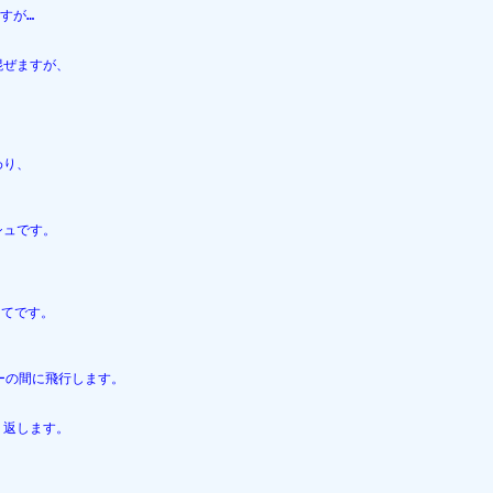
すが…
混ぜますが、
わり、
シュです。
。
当てです。
ーの間に飛行します。
り返します。
。