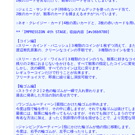
2枚のカードを見るだけで、観客のカードを当ててしまいます。
:ジェミニ・サンドイッチ|特殊なシステムデックを使ったカード当て。
2枚のカードが、観客のカードを捕まえるオチがついています。
:ネオ・クレイジー・カード|4枚の黒いカードと、2枚の赤いカードを用
**「IMPRESSION 4th STAGE」収録内容 [#v36b9780]
【コイン編】
:スリー・カインド・バニッシュ|３種類のコインが１枚ずつ消えて、ま
渡辺努氏原案の、クリーンなコインの手順です。 ３種類のコインを使う
:スリー・カインド・ワイルド|３種類のコインのうち、観客に好きなコ
残りの２枚におまじないをかけると、すべて観客の指定したコインに変
しかし、次の瞬間、すべてのコインは元に戻ります。
レギュラーコインだけで行うことが出来ます。
フリーチョイスで、即座に繰り返し演技可能です。
【輪ゴム編】
:ストライク２|２色の輪ゴムが一瞬で入れ替わります。
過去に発表した方法の別の見せ方です。
:ワンゴムルーティーン|親指にかけた輪ゴムが外れます。
今度は指で輪を作り、その中に通しますが、それでも輪ゴムは抜けてし
最後には、観客に輪を作ってもらいますが、それでも抜けてしまうので
有名な方法に加え、まったく別原理の手法を混ぜることで、より完璧な
:ジャンピングルーティーン|指にかけた輪ゴムが他の指に移動します。
今度は、右手の輪ゴムが、左手に移ったりします。