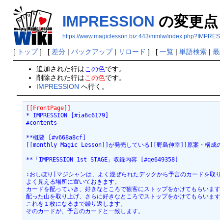
IMPRESSION
の変更点
https://www.magiclesson.biz:443/mmlw/index.php?IMPRE
[
トップ
] [
差分
|
バックアップ
|
リロード
] [
一覧
|
単語検索
|
最
追加された行は
この色
です。
削除された行は
この色
です。
IMPRESSION
へ行く。
[[FrontPage]]
* IMPRESSION [#ia6c6179]
#contents
**概要 [#v668a8cf]
[[monthly Magic Lesson]]が発売している[[野島伸幸]]原案
**「IMPRESSION 1st STAGE」収録内容 [#qe649358]
:おしぼり|マジシャンは、よく混ぜられたデックから予言のカードを取
よく見える場所に置いておきます。
カードを配っていき、好きなところで観客にストップをかけてもらいま
配った山を取り上げ、さらに好きなところでストップをかけてもらいま
これを１枚になるまで繰り返します。
そのカードが、予言のカードと一致します。