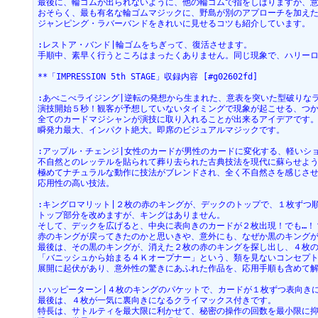
最後に、輪ゴムが出られないように、他の輪ゴムで指をしばりますが、
おそらく、最も有名な輪ゴムマジックに、野島が別のアプローチを加え
ジャンピング・ラバーバンドをきれいに見せるコツも紹介しています。
:レストア・バンド|輪ゴムをちぎって、復活させます。
手順中、素早く行うところはまったくありません。同じ現象で、ハリー
**「IMPRESSION 5th STAGE」収録内容 [#g02602fd]
:あべこべライジング|逆転の発想から生まれた、意表を突いた型破りな
演技開始５秒！観客が予想していないタイミングで現象が起こせる、つ
全てのカードマジシャンが演技に取り入れることが出来るアイデアです
瞬発力最大、インパクト絶大。即席のビジュアルマジックです。
:アップル・チェンジ|女性のカードが男性のカードに変化する、軽いシ
不自然とのレッテルを貼られて葬り去られた古典技法を現代に蘇らせよ
極めてナチュラルな動作に技法がブレンドされ、全く不自然さを感じさ
応用性の高い技法。
:キングロマリット|２枚の赤のキングが、デックのトップで、１枚ずつ
トップ部分を改めますが、キングはありません。
そして、デックを広げると、中央に表向きのカードが２枚出現！でも…！
赤のキングが戻ってきたのかと思いきや、意外にも、なぜか黒のキング
最後は、その黒のキングが、消えた２枚の赤のキングを探し出し、４枚
「バニッシュから始まる４Ｋオープナー」という、類を見ないコンセプ
展開に起伏があり、意外性の驚きにあふれた作品を、応用手順も含めて
:ハッピーターン|４枚のキングのパケットで、カードが１枚ずつ表向き
最後は、４枚が一気に裏向きになるクライマックス付きです。
特長は、サトルティを最大限に利かせて、秘密の操作の回数を最小限に