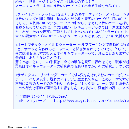
恐らく、世界一やさしいツイスト現象なのでは！？
ノーエキストラ、本当に４枚のカードだけで出来る手軽な作品です。
:ファイネスト・メッシュ|なんと、あの名作「ファイン・メッシュ」を
３枚のキングの間２箇所に挟み込んだ２枚の観客のカードが、目の前で
そして、４枚目のキングが、デックの中から、きえた２枚のカードを探
原案を知っている方は、この現象が、レギュラーデックでは「達成出来
ところが、それを現実に可能としてしまったのです…レギュラーですから
全ての要素がパズルのピースのようにカッチリと嵌った、じつに気持ち
:オートマチック・オイル＆ウォーター|セルフワーキングで自動的に行
…と、サラッと言われると、ふーん、と聞き流されそうですが、立ち止ま
何の技法も使わずに行えるオイル＆ウォーターって、見たことあります
普通は、ありえないことです。
驚くべきことに、この手順は、全ての動作を観客に行わせても、現象が
野島はオイル＆ウォーターの研究家でもありますが、その研究が、つい
:サザンクロス|リンキング・カードです…穴をあけた２枚のカードが、
ポール・ハリス以来、幾多のアイデアが生まれてきた、このテーマです
本当に２枚のカードのみで行い、余分なギミック等も、一切使用しませ
この作品だけ単独で商品化する話すらあったほどの、独創性の高い、ス
* ''関連リンク'' [#db175ae7]
- mMLショッパーズ -- http://www.magiclesson.biz/eshopdo/refe
Site admin:
mmladmin