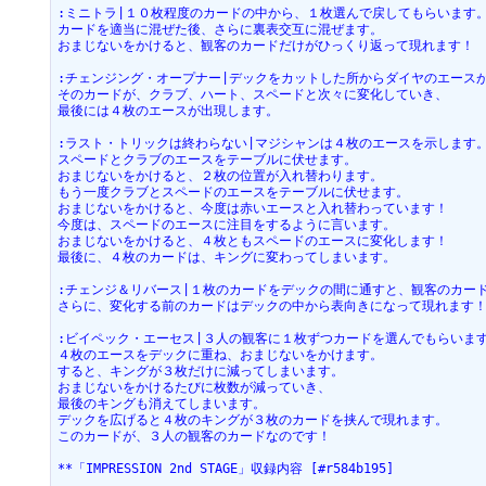
:ミニトラ|１０枚程度のカードの中から、１枚選んで戻してもらいます
カードを適当に混ぜた後、さらに裏表交互に混ぜます。
おまじないをかけると、観客のカードだけがひっくり返って現れます！
:チェンジング・オープナー|デックをカットした所からダイヤのエース
そのカードが、クラブ、ハート、スペードと次々に変化していき、
最後には４枚のエースが出現します。
:ラスト・トリックは終わらない|マジシャンは４枚のエースを示します
スペードとクラブのエースをテーブルに伏せます。
おまじないをかけると、２枚の位置が入れ替わります。
もう一度クラブとスペードのエースをテーブルに伏せます。
おまじないをかけると、今度は赤いエースと入れ替わっています！
今度は、スペードのエースに注目をするように言います。
おまじないをかけると、４枚ともスペードのエースに変化します！
最後に、４枚のカードは、キングに変わってしまいます。
:チェンジ＆リバース|１枚のカードをデックの間に通すと、観客のカー
さらに、変化する前のカードはデックの中から表向きになって現れます
:ビイペック・エーセス|３人の観客に１枚ずつカードを選んでもらいま
４枚のエースをデックに重ね、おまじないをかけます。
すると、キングが３枚だけに減ってしまいます。
おまじないをかけるたびに枚数が減っていき、
最後のキングも消えてしまいます。
デックを広げると４枚のキングが３枚のカードを挟んで現れます。
このカードが、３人の観客のカードなのです！
**「IMPRESSION 2nd STAGE」収録内容 [#r584b195]