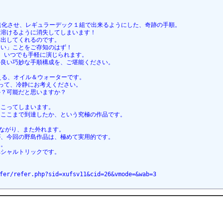
進化させ、レギュラーデック１組で出来るようにした、奇跡の手順。
、溶けるように消失してしまいます！
し出してくれるのです。
ない」ことをご存知のはず！
、いつでも手軽に演じられます。
の良い巧妙な手順構成を、ご堪能ください。
える、オイル＆ウォーターです。
って、冷静にお考えください。
か？可能だと思いますか？
起こってしまいます。
にここまで到達したか、という究極の作品です。
つながり、また外れます。
が、今回の野島作品は、極めて実用的です。
ん。
ペシャルトリックです。
r/refer.php?sid=xufsv11&cid=26&vmode=&wab=3