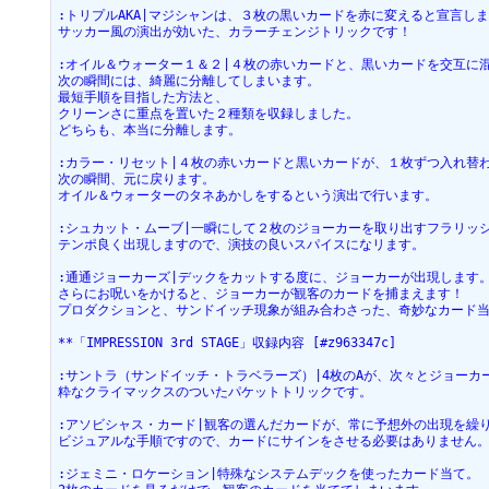
:トリプルAKA|マジシャンは、３枚の黒いカードを赤に変えると宣言しま
サッカー風の演出が効いた、カラーチェンジトリックです！
:オイル＆ウォーター１＆２|４枚の赤いカードと、黒いカードを交互に
次の瞬間には、綺麗に分離してしまいます。
最短手順を目指した方法と、
クリーンさに重点を置いた２種類を収録しました。
どちらも、本当に分離します。
:カラー・リセット|４枚の赤いカードと黒いカードが、１枚ずつ入れ替
次の瞬間、元に戻ります。
オイル＆ウォーターのタネあかしをするという演出で行います。
:シュカット・ムーブ|一瞬にして２枚のジョーカーを取り出すフラリッ
テンポ良く出現しますので、演技の良いスパイスになリます。
:通通ジョーカーズ|デックをカットする度に、ジョーカーが出現します
さらにお呪いをかけると、ジョーカーが観客のカードを捕まえます！
プロダクションと、サンドイッチ現象が組み合わさった、奇妙なカード
**「IMPRESSION 3rd STAGE」収録内容 [#z963347c]
:サントラ（サンドイッチ・トラベラーズ）|4枚のAが、次々とジョーカ
粋なクライマックスのついたパケットトリックです。
:アソビシャス・カード|観客の選んだカードが、常に予想外の出現を繰
ビジュアルな手順ですので、カードにサインをさせる必要はありません
:ジェミニ・ロケーション|特殊なシステムデックを使ったカード当て。