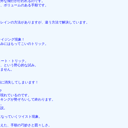
意外な飛行が行われるのです。
た、ボリュームのある手順です。
ロレインの方法がありますが、違う方法で解決しています。
ライジング現象！
かみにはもってこいのトリック。
。
ョート・トリック。
う、という野心的な試み。
せません。
順に消失してしまいます！
？
が現れているのです。
のキングが勢ぞろいして終わります。
ト。
解説。
になっていくツイスト現象。
抑えた、手順の巧妙さと図々しさ。