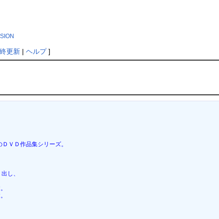
SSION
終更新
|
ヘルプ
]
・構成のＤＶＤ作品集シリーズ。
り出し、
す。
す。