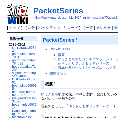
PacketSeries
https://www.magiclesson.biz:443/mmlw/index.php?PacketS
[
トップ
] [
差分
|
バックアップ
|
リロード
] [
一覧
|
単語検索
|
最
PacketSeries
最新の20件
†
2025-02-11
simsstrauss9074
PacketSeries
31
galbraithbullard9
概要
79318
ゆうきともオリジナルパケットシリー
gordonmcmahon
ｍＭＬオリジナルＥＳＰシリーズ
784632
hopperparks171
野島伸幸パケットシリーズエキストラ
232
sigmonsvenning
関連リンク
sen248012
kuskweeks0639
01
†
概要
boelholme60953
5
meadowsnorma
ゆうきとも
監修の元、
mML
が製作・発売している
n292267
melgaardmarsh1
なパケット手順を公開。
31028
hedehanley6031
現在のところ、「
ゆうきともオリジナルパケット
14
livingstongoldbe
rg195387
blochrobinson30