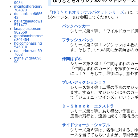
ゆうきともオリジナルパケットシリーズ
9084
mcintoshgregory
704873
「
ゆうきともオリジナルパケットシリーズ
」は、
dunlapkline8686
説ページを、ぜひ参照してください。）
42
ballardmeadows
571477
バックハッカー
knappjespersen
シリーズ第１弾、「ワイルドカード
902559
granthambramse
n301454
フラッシュバック
holcombhassing
シリーズ第２弾！マジシャンは４枚
545310
す。そして、いつの間にか表向きの
napierbrowne69
7603
byrnelynge6696
仲間はずれ
90
シリーズ第３弾！「仲間はずれのカ
「仲間はずれのカード」を探すゲー
に…！？ そして、最後には、意外
プレいディクション！？
シリーズ第４弾！二重の予言のマジッ
ます。すると、マジシャンはそのカ
て「ジェミニ・ツインズ」というレ
Ｄ－Ｓｈｏｃｋ エクストラ
シリーズ第５弾。あり得ない予言と
度目の飛行と、流麗に続く３段構成
サイドウォーク・シャフル
シリーズ第６弾は、名作に対する、
ースを当ててもらいますが、毎回予