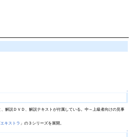
↑
と、解説ＤＶＤ、解説テキストが付属している。中～上級者向けの見事
ズエキストラ
」の３シリーズを展開。
↑