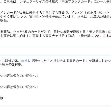
録。こちらは、レギュラーサイズの４枚の「両面ブランクカード」にシールを
サインカードが１枚に融合する！？とても奇妙で、インパクトのあるパケット
りやすく集約しつつ、実用性・利便性を高めています。さらに、現象の意味合
も収録。
れる商品。たった4枚のカードだけで、意外な展開が連続する「モンテ現象」
も存分に楽しめます。東日本大震災チャリティ商品。（番外編につき、これ
とも
監修の元、
ｍＭＬ
で製作した「オリジナルＥＳＰカード」を題材にした
手順を多数解説。
しい内容は個別のご紹介へ！
しい内容は個別のご紹介へ！
」
定版！