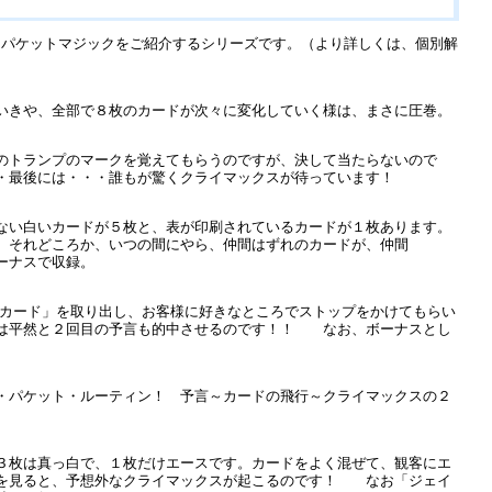
なパケットマジックをご紹介するシリーズです。（より詳しくは、個別解
いきや、全部で８枚のカードが次々に変化していく様は、まさに圧巻。
のトランプのマークを覚えてもらうのですが、決して当たらないので
・最後には・・・誰もが驚くクライマックスが待っています！
ない白いカードが５枚と、表が印刷されているカードが１枚あります。
。それどころか、いつの間にやら、仲間はずれのカードが、仲間
ーナスで収録。
イカード」を取り出し、お客様に好きなところでストップをかけてもらい
ンは平然と２回目の予言も的中させるのです！！ なお、ボーナスとし
・パケット・ルーティン！ 予言～カードの飛行～クライマックスの２
３枚は真っ白で、１枚だけエースです。カードをよく混ぜて、観客にエ
表を見ると、予想外なクライマックスが起こるのです！ なお「ジェイ