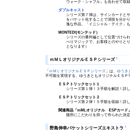
ウォーク・シャフル」も合わせて収
ダブルキャスト
シリーズ第７弾は、サインカードと
をパケット化することで演技を分か
逸な作品、「イニシャル・テイク」
MONTED!(モンテッド）
シリーズの番外編として位置づけら
べりマジックで、お客様とのやりとり
となります）
†
ｍＭＬオリジナルＥＳＰシリーズ
「
ｍＭＬオリジナルＥＳＰシリーズ
」は、
ゆうき
不可能を実現する、ゆうきともオリジナルＥＳＰ
ＥＳＰトリックセット１
シリーズ第１弾！３手順を解説！詳
ＥＳＰトリックセット２
シリーズ第２弾！５手順を収録！詳
関連商品「mMLオリジナル ESPカード
随所にこだわりを持って作られた決
†
野島伸幸パケットシリーズエキストラ