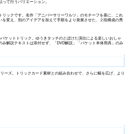
貼って行うバリエーション。
トリックです。名作「アニバーサリーワルツ」のモチーフを基に、これ
いを変え、別のアイデアを加えて手順をより発展させた、２段構成の秀
のパケットトリック。ゆうきタッチのとぼけた演出による楽しいおしゃ
のみ解説テキストは添付せず、「DVD解説」「パケット本体用具」のみ
↑
シリーズ。トリックカード素材との組み合わせで、さらに幅を広げ、より
↑