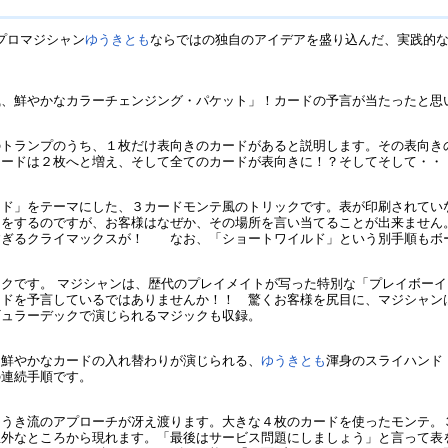
プロマジシャン
ゆうきとも
ならではの独自のアイデアを盛り込んだ、実践的
風、鮮やかなカラーチェンジング・パケット」！カードの予言が当たったと思
のトランプのうち、１枚だけ表向きのカードがあると説明します。その表向き
カードは２枚へと増え、そして全てのカードが表向きに！？そしてそして・・
ード」をテーマにした、３カードモンテ風のトリックです。表が印刷されてい
ムをするのですが、お客様はなぜか、その場所を言い当てることが出来ません
すぎるクライマックスが！ なお、「ショートワイルド」という別手順もボ
クです。 マジシャンは、歴代のプレイメイトが写った特別な「プレイボー
ードを予言しているではありませんか！！ 驚くお客様を尻目に、マジシャ
ギュラーデックで演じられるマジックも収録。
、鮮やかなカードの入れ替わりが演じられる、
ゆうきとも
渾身のスライハンド
の連続手順です。
ゆうき流のアプローチが冴え渡ります。大きな４枚のカードを使ったモンテ。
想外なところから現れます。「最後はサービス問題にしましょう」と言って