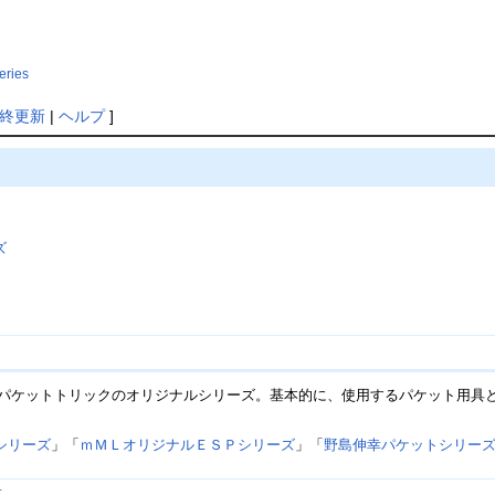
eries
終更新
|
ヘルプ
]
ズ
パケットトリックのオリジナルシリーズ。基本的に、使用するパケット用具
シリーズ
」「
ｍＭＬオリジナルＥＳＰシリーズ
」「
野島伸幸パケットシリー
†