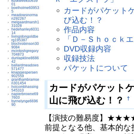
kuskweeks0639
01
boelholme60953
カードがパケット
5
meadowsnorma
び込む！？
n292267
melgaardmarsh1
31028
作品内容
hedehanley6031
14
livingstongoldbe
「Ｄ－Ｓｈｏｃｋ
rg195387
blochrobinson30
DVD収録内容
9084
mcintoshgregory
704873
収録技法
dunlapkline8686
42
ballardmeadows
パケットについて
571477
knappjespersen
902559
granthambramse
n301454
カードがパケット
holcombhassing
545310
napierbrowne69
†
山に飛び込む！？
7603
byrnelynge6696
90
【演技の難易度】★★★★
前提となる他、基本的な