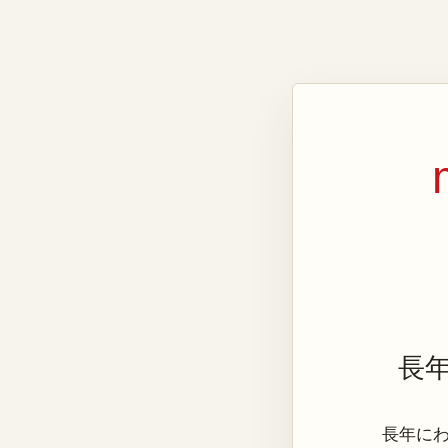
長
長年にわた