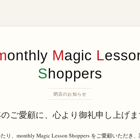
m
onthly
M
agic
L
esso
S
hoppers
閉店のお知らせ
年のご愛顧に、心より御礼申し上げま
り、monthly Magic Lesson Shoppers をご愛顧いただ