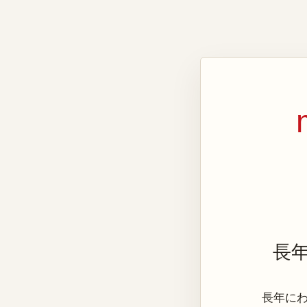
長
長年にわた