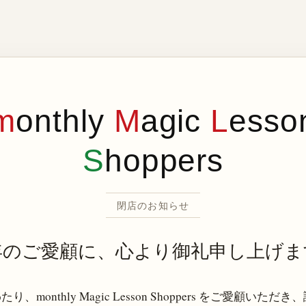
m
onthly
M
agic
L
esso
S
hoppers
閉店のお知らせ
年のご愛顧に、心より御礼申し上げま
り、monthly Magic Lesson Shoppers をご愛顧いただ