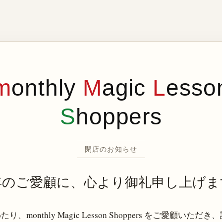
m
onthly
M
agic
L
esso
S
hoppers
閉店のお知らせ
年のご愛顧に、心より御礼申し上げま
り、monthly Magic Lesson Shoppers をご愛顧いただ