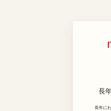
長
長年にわた