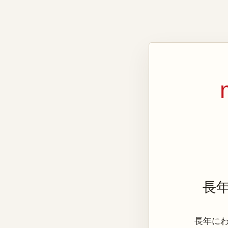
長
長年にわた