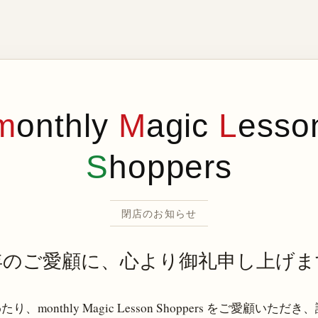
m
onthly
M
agic
L
esso
S
hoppers
閉店のお知らせ
年のご愛顧に、心より御礼申し上げま
り、monthly Magic Lesson Shoppers をご愛顧いただ