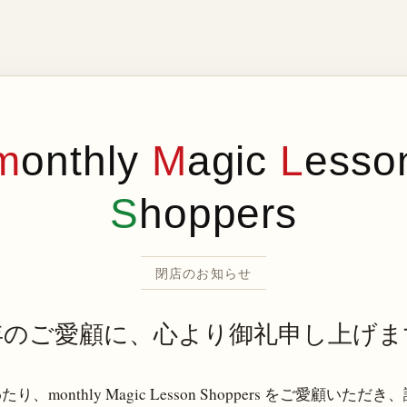
m
onthly
M
agic
L
esso
S
hoppers
閉店のお知らせ
年のご愛顧に、心より御礼申し上げま
り、monthly Magic Lesson Shoppers をご愛顧いただ