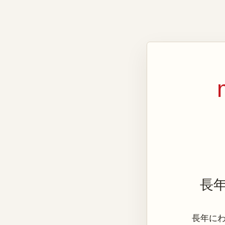
長
長年にわた