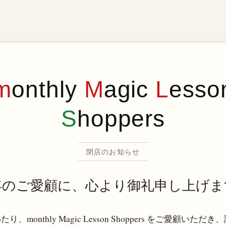
m
onthly
M
agic
L
esso
S
hoppers
閉店のお知らせ
年のご愛顧に、心より御礼申し上げま
り、monthly Magic Lesson Shoppers をご愛顧いただ