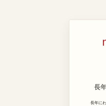
長
長年にわた