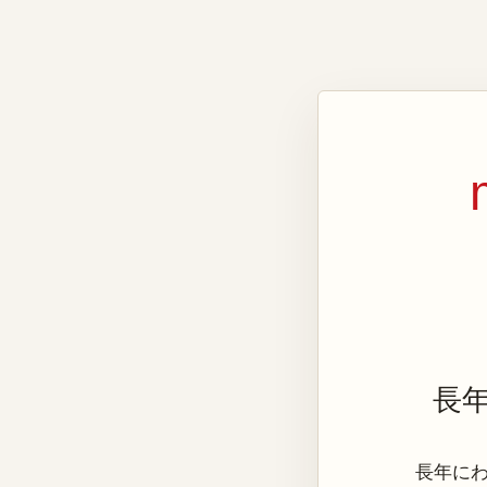
長
長年にわた