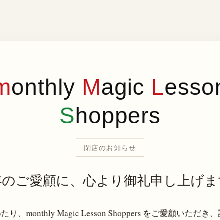
m
onthly
M
agic
L
esso
S
hoppers
閉店のお知らせ
年のご愛顧に、心より御礼申し上げま
り、monthly Magic Lesson Shoppers をご愛顧いただ