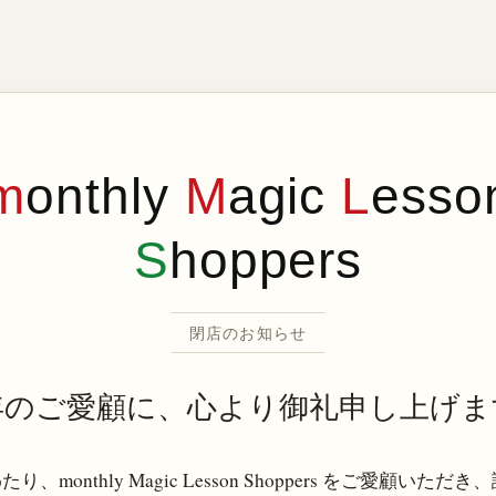
m
onthly
M
agic
L
esso
S
hoppers
閉店のお知らせ
年のご愛顧に、心より御礼申し上げま
り、monthly Magic Lesson Shoppers をご愛顧いただ