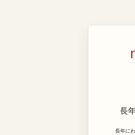
長
長年にわた