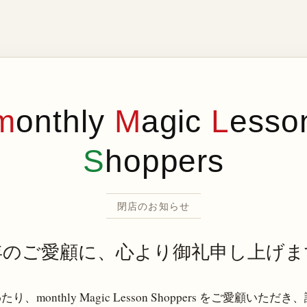
m
onthly
M
agic
L
esso
S
hoppers
閉店のお知らせ
年のご愛顧に、心より御礼申し上げま
り、monthly Magic Lesson Shoppers をご愛顧いただ