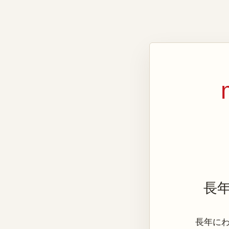
長
長年にわた