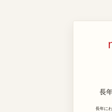
長
長年にわた