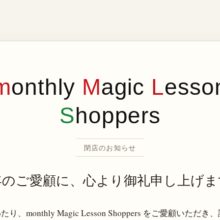
m
onthly
M
agic
L
esso
S
hoppers
閉店のお知らせ
年のご愛顧に、心より御礼申し上げま
り、monthly Magic Lesson Shoppers をご愛顧いただ